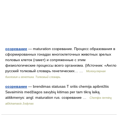
созревание
— maturation созревание. Процесс образования в
сформированных гонадах многоклеточных животных зрелых
половых клеток (гамет) и сопряженные с этим
физиологические процессы всего организма. (Источник: «Англо
русский толковый словарь генетических… …
Молекулярная
биология и генетика. Толковый словарь.
созревание
— brendimas statusas T sritis chemija apibrėžtis
Savaiminis medžiagos savybių kitimas per tam tikrą laiką.
atitikmenys: angl. maturation rus. созревание …
Chemijos terminų
aiškinamasis žodynas