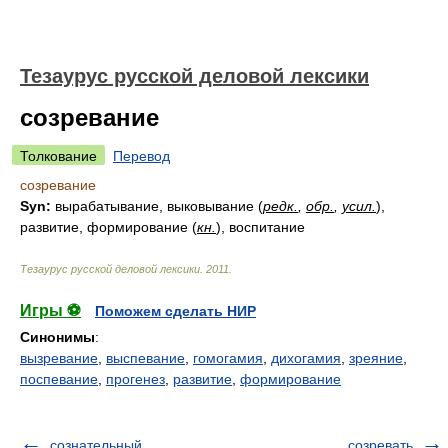
Тезаурус русской деловой лексики
созревание
Толкование
Перевод
созревание
Syn:
вырабатывание, выковывание (
редк.
,
обр.
,
усил.
),
развитие, формирование (
кн.
), воспитание
Тезаурус русской деловой лексики
.
2011
.
Игры ⚽
Поможем сделать НИР
Синонимы
:
вызревание
,
выспевание
,
гомогамия
,
дихогамия
,
зреяние
,
поспевание
,
прогенез
,
развитие
,
формирование
сознательный
созревать